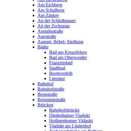
Am Eichberg
Am Schulberg
Am Zänker
An der Schloßmauer
An der Zschopau
Anstaltsstraße
Auestraße
August- Bebel- Siedlung
Bäder
Bad am Kreuzfelsen
Bad am Oberwerder
Franzensbad
Stadtbad
Bootsverleih
Literatur
Bahnhof
Bahnhofstraße
Bergstraße
Breuningstraße
Brücken
Bahnhofsbrücke
Diedenhainer Viadukt
Heiligenborner Vidaukt
Viadukt am Lindenhof